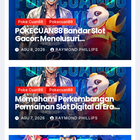
Poke Cuan88
Pokecuan88
POKECUAN88 Bandar Slot
Gacor: Menelusuri
Perkembangan Slot Online di
AGU 8, 2026
RAYMOND PHILLIPS
Dunia Digital
Poke Cuan88
Pokecuan88
Memahami Perkembangan
Permainan Slot Digital di Era
Teknologi Modern
AGU 7, 2026
RAYMOND PHILLIPS