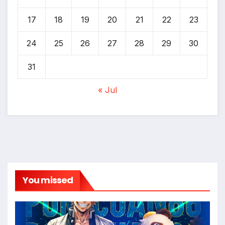
17
18
19
20
21
22
23
24
25
26
27
28
29
30
31
« Jul
You missed