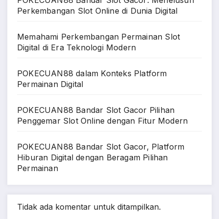
POKECUAN88 Bandar Slot Gacor: Menelusuri
Perkembangan Slot Online di Dunia Digital
Memahami Perkembangan Permainan Slot
Digital di Era Teknologi Modern
POKECUAN88 dalam Konteks Platform
Permainan Digital
POKECUAN88 Bandar Slot Gacor Pilihan
Penggemar Slot Online dengan Fitur Modern
POKECUAN88 Bandar Slot Gacor, Platform
Hiburan Digital dengan Beragam Pilihan
Permainan
Tidak ada komentar untuk ditampilkan.