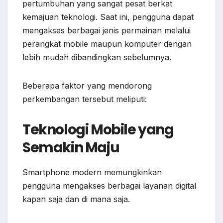
pertumbuhan yang sangat pesat berkat
kemajuan teknologi. Saat ini, pengguna dapat
mengakses berbagai jenis permainan melalui
perangkat mobile maupun komputer dengan
lebih mudah dibandingkan sebelumnya.
Beberapa faktor yang mendorong
perkembangan tersebut meliputi:
Teknologi Mobile yang
Semakin Maju
Smartphone modern memungkinkan
pengguna mengakses berbagai layanan digital
kapan saja dan di mana saja.