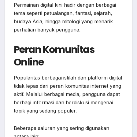
Permainan digital kini hadir dengan berbagai
tema seperti petualangan, fantasi, sejarah,
budaya Asia, hingga mitologi yang menarik
perhatian banyak pengguna.
Peran Komunitas
Online
Popularitas berbagai istilah dan platform digital
tidak lepas dari peran komunitas internet yang
aktif. Melalui berbagai media, pengguna dapat
berbagi informasi dan berdiskusi mengenai
topik yang sedang populer.
Beberapa saluran yang sering digunakan
antara lain: