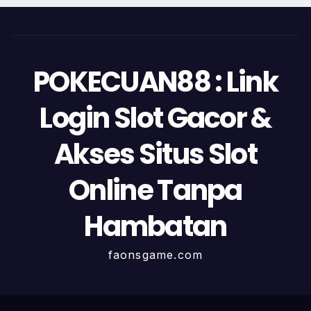
POKECUAN88 : Link
Login Slot Gacor &
Akses Situs Slot
Online Tanpa
Hambatan
faonsgame.com