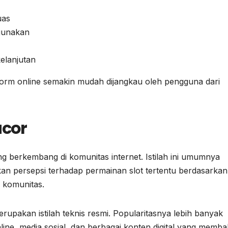
uas
igunakan
elanjutan
form online semakin mudah dijangkau oleh pengguna dari
acor
g berkembang di komunitas internet. Istilah ini umumnya
 persepsi terhadap permainan slot tertentu berdasarkan
 komunitas.
rupakan istilah teknis resmi. Popularitasnya lebih banyak
ine, media sosial, dan berbagai konten digital yang memb