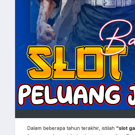
Dalam beberapa tahun terakhir, istilah
“slot g