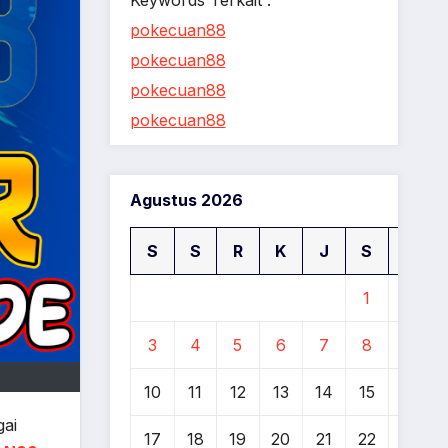
Keywords Terkait :
pokecuan88
pokecuan88
pokecuan88
pokecuan88
Agustus 2026
S
S
R
K
J
S
M
1
2
3
4
5
6
7
8
9
10
11
12
13
14
15
16
gai
17
18
19
20
21
22
23