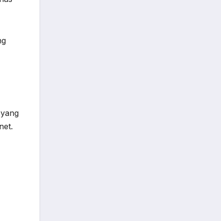
ng
 yang
net.