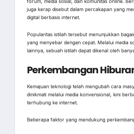
forum, media sosial, dan komunitas online. B
juga kerap disebut dalam percakapan yang m
digital berbasis internet.
Popularitas istilah tersebut menunjukkan bag
yang menyebar dengan cepat. Melalui media sos
lainnya, sebuah istilah dapat dikenal oleh ban
Perkembangan Hiburan D
Kemajuan teknologi telah mengubah cara masy
dinikmati melalui media konvensional, kini berb
terhubung ke internet.
Beberapa faktor yang mendukung perkembangan 