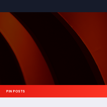
PIN POSTS