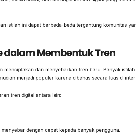
an istilah ini dapat berbeda-beda tergantung komunitas ya
ne dalam Membentuk Tren
lam menciptakan dan menyebarkan tren baru. Banyak istilah
udian menjadi populer karena dibahas secara luas di inter
 tren digital antara lain:
si menyebar dengan cepat kepada banyak pengguna.