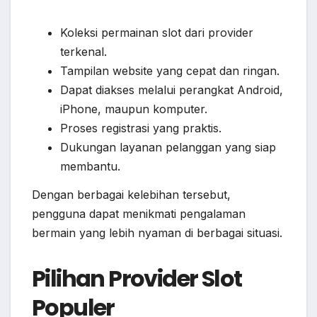
Koleksi permainan slot dari provider
terkenal.
Tampilan website yang cepat dan ringan.
Dapat diakses melalui perangkat Android,
iPhone, maupun komputer.
Proses registrasi yang praktis.
Dukungan layanan pelanggan yang siap
membantu.
Dengan berbagai kelebihan tersebut,
pengguna dapat menikmati pengalaman
bermain yang lebih nyaman di berbagai situasi.
Pilihan Provider Slot
Populer