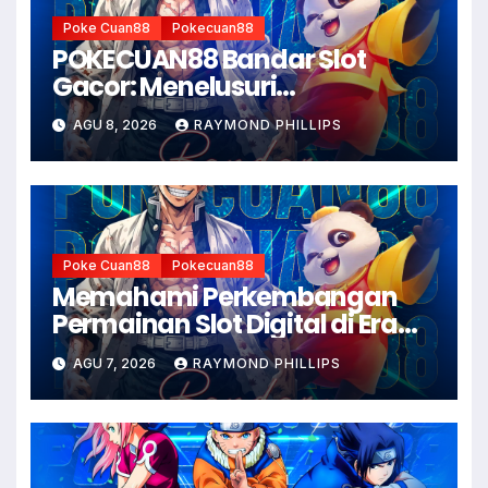
Poke Cuan88
Pokecuan88
POKECUAN88 Bandar Slot
Gacor: Menelusuri
Perkembangan Slot Online di
AGU 8, 2026
RAYMOND PHILLIPS
Dunia Digital
Poke Cuan88
Pokecuan88
Memahami Perkembangan
Permainan Slot Digital di Era
Teknologi Modern
AGU 7, 2026
RAYMOND PHILLIPS