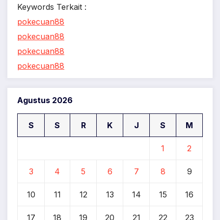
Keywords Terkait :
pokecuan88
pokecuan88
pokecuan88
pokecuan88
Agustus 2026
S
S
R
K
J
S
M
1
2
3
4
5
6
7
8
9
10
11
12
13
14
15
16
17
18
19
20
21
22
23