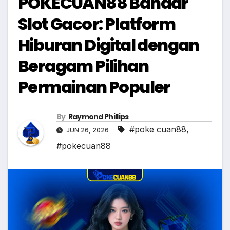
POKECUAN88 Bandar
Slot Gacor: Platform
Hiburan Digital dengan
Beragam Pilihan
Permainan Populer
By
Raymond Phillips
#poke cuan88
,
JUN 26, 2026
#pokecuan88