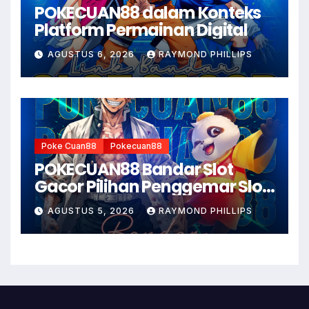
POKECUAN88 dalam Konteks
Platform Permainan Digital
AGUSTUS 6, 2026
RAYMOND PHILLIPS
Poke Cuan88
Pokecuan88
POKECUAN88 Bandar Slot
Gacor Pilihan Penggemar Slot
Online dengan Fitur Modern
AGUSTUS 5, 2026
RAYMOND PHILLIPS