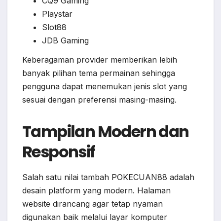
CQ9 Gaming
Playstar
Slot88
JDB Gaming
Keberagaman provider memberikan lebih
banyak pilihan tema permainan sehingga
pengguna dapat menemukan jenis slot yang
sesuai dengan preferensi masing-masing.
Tampilan Modern dan
Responsif
Salah satu nilai tambah POKECUAN88 adalah
desain platform yang modern. Halaman
website dirancang agar tetap nyaman
digunakan baik melalui layar komputer