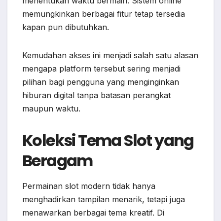
menentukan waktu bermain. Sistem online
memungkinkan berbagai fitur tetap tersedia
kapan pun dibutuhkan.
Kemudahan akses ini menjadi salah satu alasan
mengapa platform tersebut sering menjadi
pilihan bagi pengguna yang menginginkan
hiburan digital tanpa batasan perangkat
maupun waktu.
Koleksi Tema Slot yang
Beragam
Permainan slot modern tidak hanya
menghadirkan tampilan menarik, tetapi juga
menawarkan berbagai tema kreatif. Di