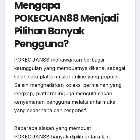
Mengapa
POKECUAN88 Menjadi
Pilihan Banyak
Pengguna?
POKECUAN88 menawarkan berbagai
keunggulan yang membuatnya dikenal sebagai
salah satu platform slot online yang populer.
Selain menghadirkan koleksi permainan yang
lengkap, platform ini juga mengutamakan
kenyamanan pengguna melalui antarmuka
yang sederhana dan responsif.
Beberapa alasan yang membuat
POKECUAN88 banyak dipilih antara lain: