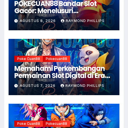
POKECUAN88 Bandar Slot
Gacor: Menelusuri
Perkembangan Slot Online di
AGUSTUS 8, 2026
RAYMOND PHILLIPS
Dunia Digital
Poke Cuan88
Pokecuan88
Memahami Perkembangan
Permainan Slot Digital di Era
Teknologi Modern
AGUSTUS 7, 2026
RAYMOND PHILLIPS
Poke Cuan88
Pokecuan88