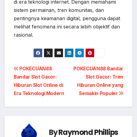
di era teknologi internet. Dengan memahami
sistem permainan, tren komunitas, dan
pentingnya keamanan digital, pengguna dapat
melihat fenomena ini secara lebih objektif dan
rasional.
Navigasi
POKECUAN88
POKECUAN88 Bandar
Bandar Slot Gacor:
Slot Gacor: Tren
pos
Hiburan Slot Online di
Hiburan Online yang
Era Teknologi Modern
Semakin Populer
By
Raymond Phillips