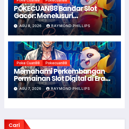
Poke Cuan88
Pokecuan88
POKECUAN88 Bandar Slot
Gacor: Menelusuri
Perkembangan Slot Online di
AGU 8, 2026
RAYMOND PHILLIPS
Dunia Digital
Poke Cuan88
Pokecuan88
Memahami Perkembangan
Permainan Slot Digital di Era
Teknologi Modern
AGU 7, 2026
RAYMOND PHILLIPS
Cari