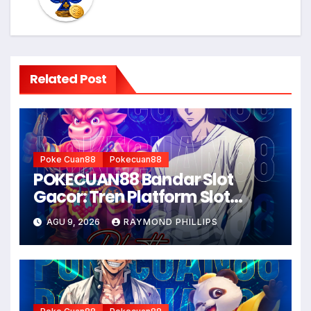
Related Post
Poke Cuan88
Pokecuan88
POKECUAN88 Bandar Slot
Gacor: Tren Platform Slot
Online di Era Digital
AGU 9, 2026
RAYMOND PHILLIPS