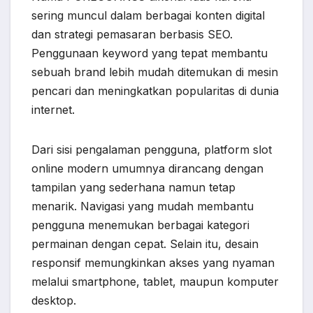
sering muncul dalam berbagai konten digital
dan strategi pemasaran berbasis SEO.
Penggunaan keyword yang tepat membantu
sebuah brand lebih mudah ditemukan di mesin
pencari dan meningkatkan popularitas di dunia
internet.
Dari sisi pengalaman pengguna, platform slot
online modern umumnya dirancang dengan
tampilan yang sederhana namun tetap
menarik. Navigasi yang mudah membantu
pengguna menemukan berbagai kategori
permainan dengan cepat. Selain itu, desain
responsif memungkinkan akses yang nyaman
melalui smartphone, tablet, maupun komputer
desktop.