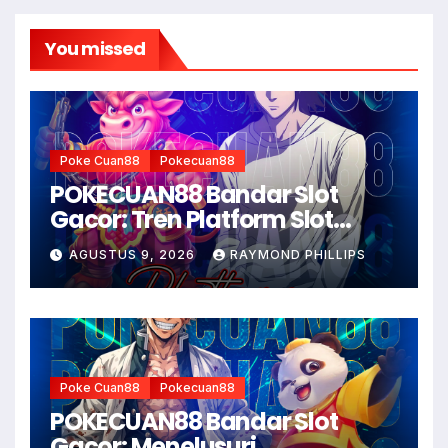
You missed
Poke Cuan88
Pokecuan88
POKECUAN88 Bandar Slot
Gacor: Tren Platform Slot
Online di Era Digital
AGUSTUS 9, 2026
RAYMOND PHILLIPS
Poke Cuan88
Pokecuan88
POKECUAN88 Bandar Slot
Gacor: Menelusuri