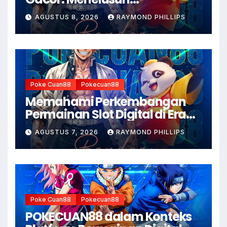
Perkembangan Slot Online di
AGUSTUS 8, 2026
RAYMOND PHILLIPS
Dunia Digital
Poke Cuan88
Pokecuan88
Memahami Perkembangan
Permainan Slot Digital di Era
Teknologi Modern
AGUSTUS 7, 2026
RAYMOND PHILLIPS
Poke Cuan88
Pokecuan88
POKECUAN88 dalam Konteks