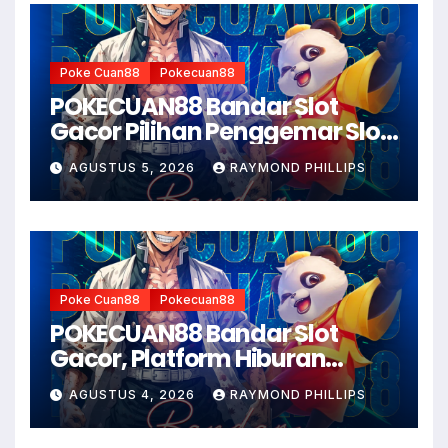
Poke Cuan88
Pokecuan88
POKECUAN88 Bandar Slot
Gacor Pilihan Penggemar Slot
Online dengan Fitur Modern
AGUSTUS 5, 2026
RAYMOND PHILLIPS
Poke Cuan88
Pokecuan88
POKECUAN88 Bandar Slot
Gacor, Platform Hiburan
Digital dengan Beragam
AGUSTUS 4, 2026
RAYMOND PHILLIPS
Pilihan Permainan