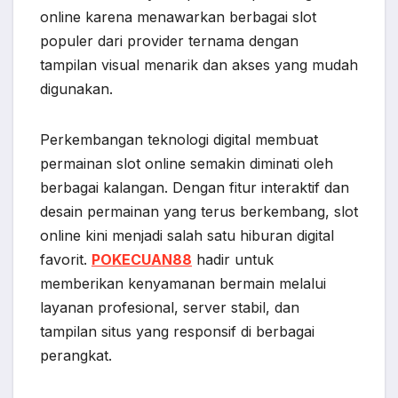
online karena menawarkan berbagai slot
populer dari provider ternama dengan
tampilan visual menarik dan akses yang mudah
digunakan.
Perkembangan teknologi digital membuat
permainan slot online semakin diminati oleh
berbagai kalangan. Dengan fitur interaktif dan
desain permainan yang terus berkembang, slot
online kini menjadi salah satu hiburan digital
favorit.
POKECUAN88
hadir untuk
memberikan kenyamanan bermain melalui
layanan profesional, server stabil, dan
tampilan situs yang responsif di berbagai
perangkat.