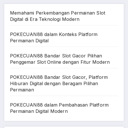
Memahami Perkembangan Permainan Slot
Digital di Era Teknologi Modern
POKECUAN88 dalam Konteks Platform
Permainan Digital
POKECUAN88 Bandar Slot Gacor Pilihan
Penggemar Slot Online dengan Fitur Modern
POKECUAN88 Bandar Slot Gacor, Platform
Hiburan Digital dengan Beragam Pilihan
Permainan
POKECUAN88 dalam Pembahasan Platform
Permainan Digital Modern