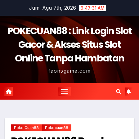
Skip
Jum. Agu 7th, 2026
6:47:32 AM
to
content
POKECUAN88 : Link Login Slot
Gacor & Akses Situs Slot
Online Tanpa Hambatan
faonsgame.com
Poke Cuan88
Pokecuan88