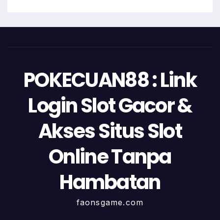
POKECUAN88 : Link
Login Slot Gacor &
Akses Situs Slot
Online Tanpa
Hambatan
faonsgame.com