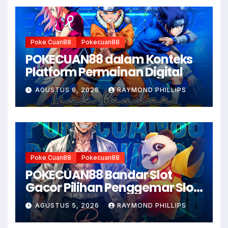
Poke Cuan88
Pokecuan88
POKECUAN88 dalam Konteks
Platform Permainan Digital
AGUSTUS 6, 2026
RAYMOND PHILLIPS
Poke Cuan88
Pokecuan88
POKECUAN88 Bandar Slot
Gacor Pilihan Penggemar Slot
Online dengan Fitur Modern
AGUSTUS 5, 2026
RAYMOND PHILLIPS