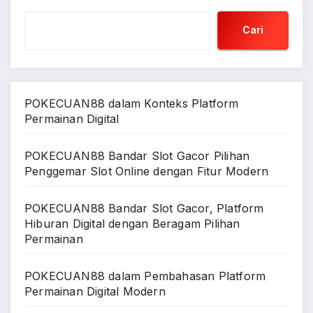
Cari
POKECUAN88 dalam Konteks Platform
Permainan Digital
POKECUAN88 Bandar Slot Gacor Pilihan
Penggemar Slot Online dengan Fitur Modern
POKECUAN88 Bandar Slot Gacor, Platform
Hiburan Digital dengan Beragam Pilihan
Permainan
POKECUAN88 dalam Pembahasan Platform
Permainan Digital Modern