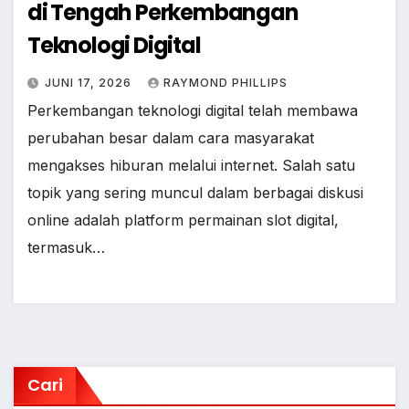
di Tengah Perkembangan
Teknologi Digital
JUNI 17, 2026
RAYMOND PHILLIPS
Perkembangan teknologi digital telah membawa
perubahan besar dalam cara masyarakat
mengakses hiburan melalui internet. Salah satu
topik yang sering muncul dalam berbagai diskusi
online adalah platform permainan slot digital,
termasuk…
Cari