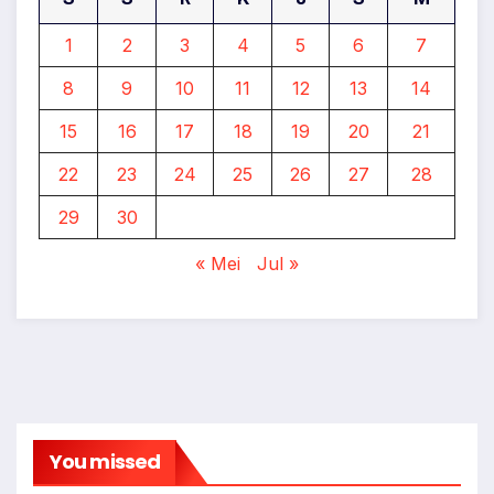
1
2
3
4
5
6
7
8
9
10
11
12
13
14
15
16
17
18
19
20
21
22
23
24
25
26
27
28
29
30
« Mei
Jul »
You missed