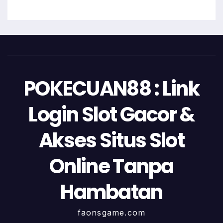
POKECUAN88 : Link
Login Slot Gacor &
Akses Situs Slot
Online Tanpa
Hambatan
faonsgame.com