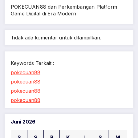
POKECUAN88 dan Perkembangan Platform
Game Digital di Era Modern
Tidak ada komentar untuk ditampilkan.
Keywords Terkait :
pokecuan88
pokecuan88
pokecuan88
pokecuan88
Juni 2026
S
S
R
K
J
S
M